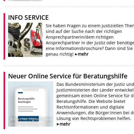
INFO SERVICE
Sie haben Fragen zu einem justiziellen The
sind auf der Suche nach der richtigen
Ansprechpartnerin/dem richtigen
Ansprechpartner in der Justiz oder benötig
eine Informationsbroschüre? Dann sind Sie 
Bildrechte
:
grafolux
genau richtig!
mehr
& eye-server
Neuer Online Service für Beratungshilfe
Das Bundesministerium der Justiz und
Justizministerien der Länder entwicke
gemeinsam einen Online Service für d
Beratungshilfe. Die Website bietet
Rechtsinformationen und digitale
Anwendungen, die Bürger:innen bei d
Lösung von Rechtsproblemen helfen.
Bildrechte
:
DigitalService
mehr
GmbH des Bundes, Berlin